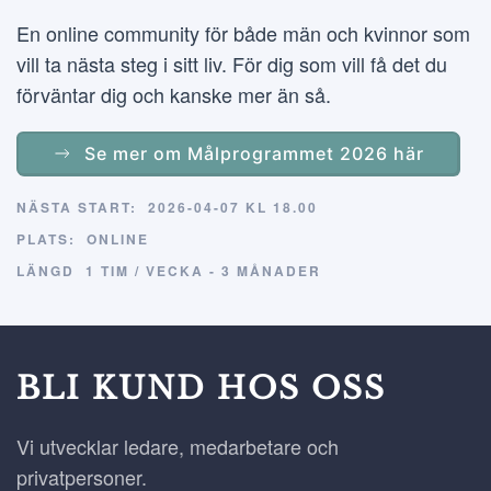
En online community för både män och kvinnor som
vill ta nästa steg i sitt liv. För dig som vill få det du
förväntar dig och kanske mer än så.
Se mer om Målprogrammet 2026 här
NÄSTA START:
2026-04-07 KL 18.00
PLATS:
ONLINE
LÄNGD
1 TIM / VECKA - 3 MÅNADER
BLI KUND HOS OSS
Vi utvecklar ledare, medarbetare och
privatpersoner.