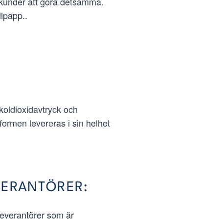
h kunder att göra detsamma.
llpapp..
 koldioxidavtryck och
formen levereras i sin helhet
VERANTÖRER:
leverantörer som är