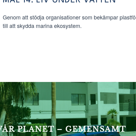
MÅL 14: LIV UNDER VATTEN
Genom att stödja organisationer som bekämpar plastföro
till att skydda marina ekosystem.
 VÅR PLANET – GEMENSAMT