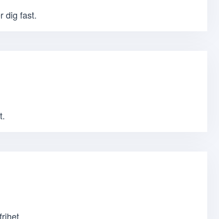
 dig fast.
t.
rihet.