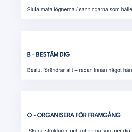
Sluta mata lögnerna / sanningarna som håller
B - BESTÄM DIG
Beslut förändrar allt – redan innan något hän
O - ORGANISERA FÖR FRAMGÅNG
Skapa strukturen och rutinerna som ger dig f