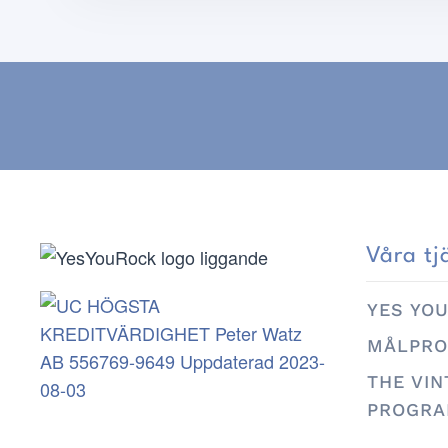
Våra tj
YES YO
MÅLPRO
THE VI
PROGR