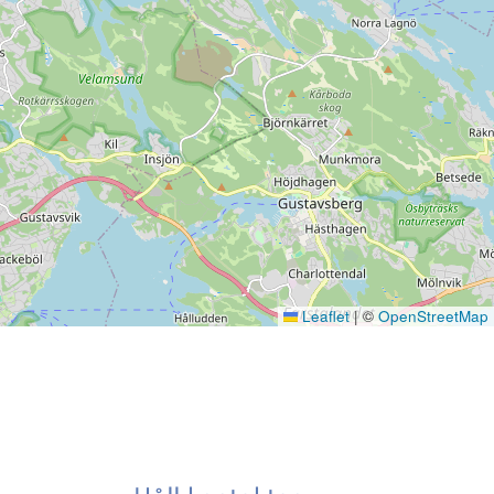
Leaflet
|
©
OpenStreetMap