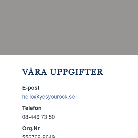
VÅRA UPPGIFTER
E-post
hello@yesyourock.se
Telefon
08-446 73 50
Org.Nr
556769-9649