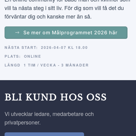
vill ta nästa steg i sitt liv. För dig som vill få det du
förväntar dig och kanske mer än så.
Se mer om Målprogrammet 2026 här
NÄSTA START:
2026-04-07 KL 18.00
PLATS:
ONLINE
LÄNGD
1 TIM / VECKA - 3 MÅNADER
BLI KUND HOS OSS
Vi utvecklar ledare, medarbetare och
privatpersoner.