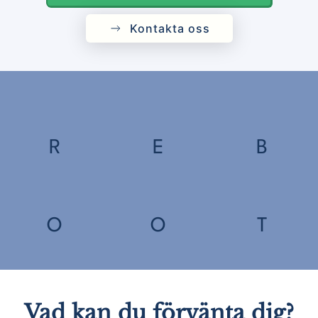
Kontakta oss
R
E
B
O
O
T
Vad kan du förvänta dig?