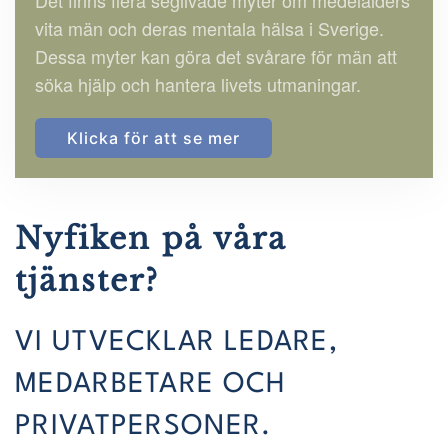
Det finns flera seglivade myter om medelålders
vita män och deras mentala hälsa i Sverige.
Dessa myter kan göra det svårare för män att
söka hjälp och hantera livets utmaningar.
Klicka för att se mer
Nyfiken på våra
tjänster?
VI UTVECKLAR LEDARE,
MEDARBETARE OCH
PRIVATPERSONER.